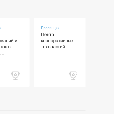
и
Провинции
Провинц
Центр
Центр
ований и
корпоративных
промы
ток в
технологий
разраб
и
ативных
гий