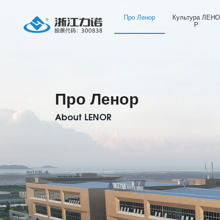
Про Ленор
Культура ЛЕН
Р
Про Ленор
About LENOR