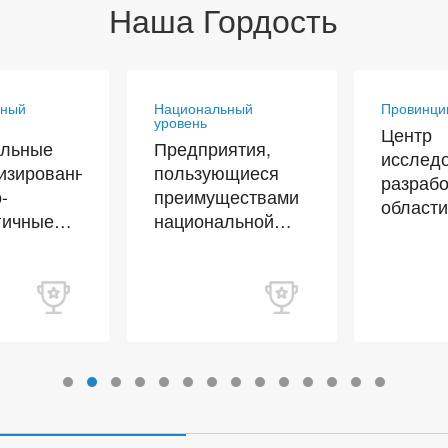
Наша Гордость
ьный
Национальный
Провинци
уровень
Центр
альные
Предприятия,
исслед
изированные
пользующиеся
разрабо
-
преимуществами
област
гичные
национальной
корпор
ятия,
интеллектуальной
техноло
дящие
собственности
ную
ию