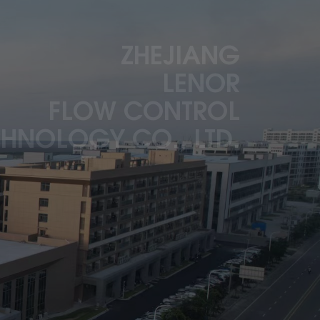
ZHEJIANG
LENOR
FLOW CONTROL
HNOLOGY CO., LTD.